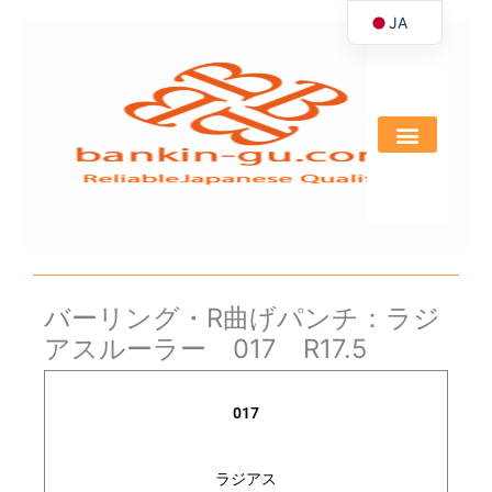
JA
内
容
EN
を
ス
キ
ッ
プ
バーリング・R曲げパンチ：ラジ
アスルーラー 017 R17.5
017
ラジアス