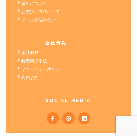
送料について
お支払い方法にいて
メールが届かない
会社情報
会社概要
特定商取引法
プライバシーポリシー
利用規約
SOCIAL MEDIA
F
I
L
a
n
i
c
s
n
e
t
k
b
a
e