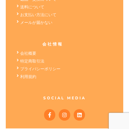
送料について
お支払い方法にいて
メールが届かない
会社情報
会社概要
特定商取引法
プライバシーポリシー
利用規約
SOCIAL MEDIA
F
I
L
a
n
i
c
s
n
e
t
k