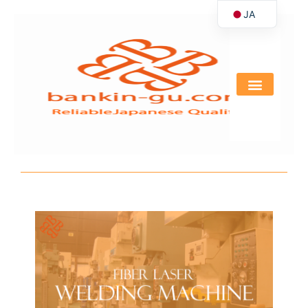
JA
内
容
EN
を
ス
キ
ッ
プ