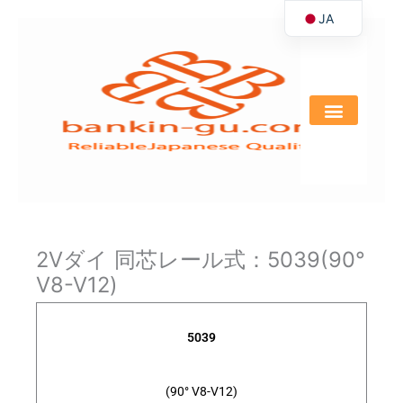
JA
内
容
EN
を
ス
キ
ッ
プ
2Vダイ 同芯レール式：5039(90°
V8-V12)
5039
(90° V8-V12)