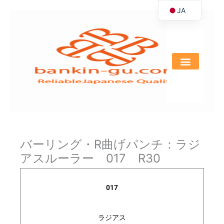
JA
内
容
EN
を
ス
キ
ッ
プ
バーリング・R曲げパンチ：ラジ
アスルーラー 017 R30
017
ラジアス