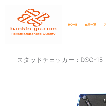
内
容
を
ス
HOME
在庫一覧
キ
ッ
プ
スタッドチェッカー：DSC-15