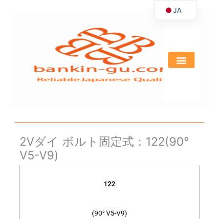
JA
内
容
EN
を
ス
キ
ッ
プ
2Vダイ ボルト固定式：122(90°
V5-V9)
122
(90° V5-V9)