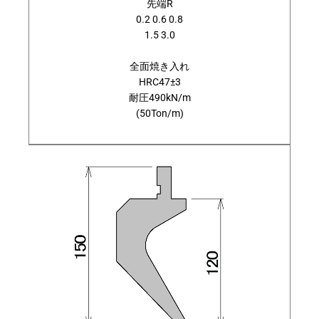
先端R
0.2 0.6 0.8
1.5 3.0
全面焼き入れ
HRC47±3
耐圧490kN/m
(50Ton/m)