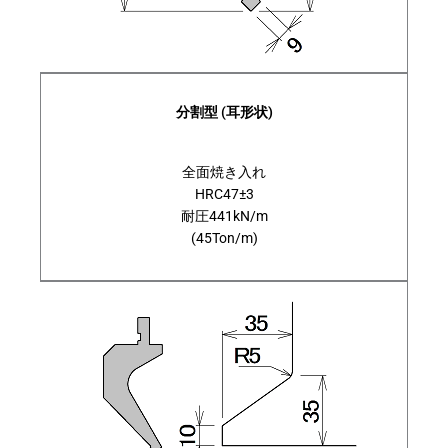
分割型 (耳形状)
全面焼き入れ
HRC47±3
耐圧441kN/m
(45Ton/m)