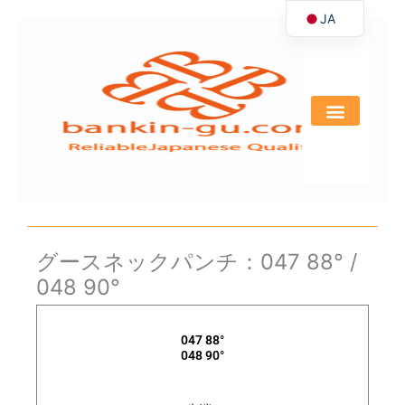
JA
内
容
EN
を
ス
キ
ッ
プ
グースネックパンチ：047 88° /
048 90°
047 88°
048 90°